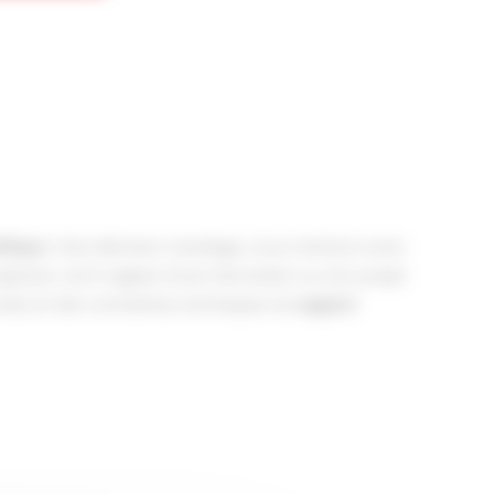
étique
. Chez Mimizan Carrelage, nous mettons notre
aces. Qu’il s’agisse d’une rénovation ou d’un projet
nvies et des contraintes techniques du
support
.