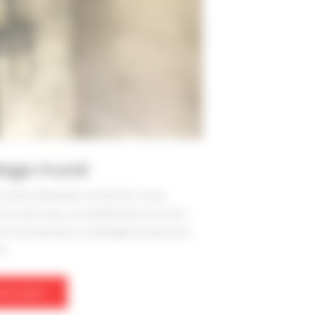
lage mural
 mural à Mimizan Contactez-nous
os murs avec un revêtement à la fois
et fonctionnel Le carrelage mural est le
nt
voir plus