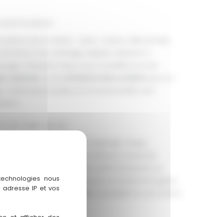
outes les pièces
 pièces de la maison : salon, cuisine, salle de bain,
bénéficie d’un carrelage adapté, résistant à
ssages fréquents. Nous vous conseillons sur les
ès cérames
, ou les
imitations bois ou béton
pour un
n. L’harmonie visuelle et la fonctionnalité sont
tions.
 des règles de l’art
soigneusement le support (ragréage, chape,
dhérence optimale
. Nous maîtrisons toutes les
gonale, en quinconce, selon l’effet recherché. Le
 technologies nous
er les coupes inutiles et assurer un rendu homogène.
 adresse IP et vos
pour garantir l’
étanchéité
, la durabilité et une finition