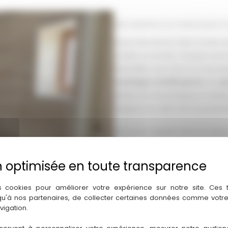
Des solutions sur mesure pour t
Nous intervenons dans toutes les
couloir ou entrée. Chaque zone 
l’humidité, aux chocs ou aux pa
carrelages antidérapants
, les
gr
rendu à la fois pratique et desig
toujours au cœur de nos proposi
Une pose soignée dans le respect
Avant la pose, nous préparons 
nettoyage) pour garantir une
a
techniques de pose : droite, dia
s cookies pour améliorer votre expérience sur notre site. Ces
calepinage
est étudié pour évit
 qu'à nos partenaires, de collecter certaines données comme votre
Les
joints
sont réalisés avec soin 
vigation.
impeccable.