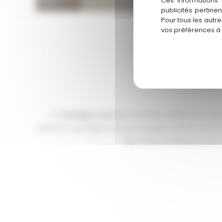
Ces informations 
publicités pertine
Pour tous les autr
vos préférences à
Le
carrelage mural
est la solution idéale pour pr
Mimizan Carrelage vous accompagne dans le choix
des finitions précises, nous