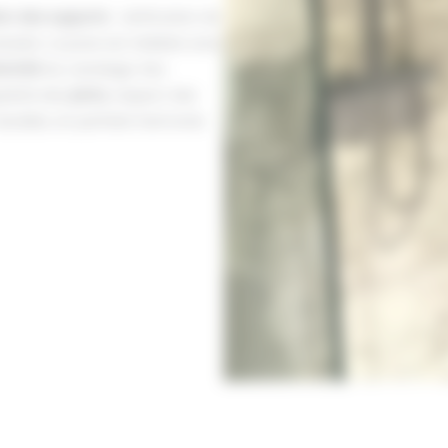
on des supports
: vérification de
ssaire. La pose est réalisée avec
ennité
du carrelage. Nos
ularité des
joints
, respect des
durable, en parfaite harmonie