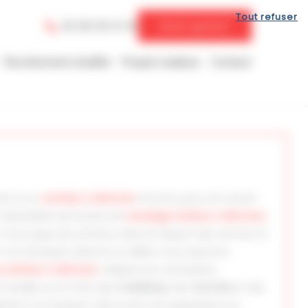
Tout refuser
05 58 09 01 35
Devis gratuit
Revêtement stratifié
Projets réalisés
Contact
ment à un
carreleur à Mimizan
reconnu pour son savoir-
. Spécialiste de la pose de
carrelage intérieur à Mimizan
,
r tous types de surfaces, dans le respect des normes et
r vos terrasses, balcons ou allées, nous assurons
 extérieur à Mimizan
, adapté aux contraintes
onseille sur le choix des
matériaux
, des
formats
et des
aptés à vos besoins. Découvrez nos prestations sur