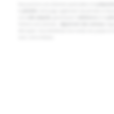
Nous portons une attention particulière à la
préparati
la
planéité
, nettoyage, application de primaire si néce
une
colle adaptée
, garantissant l’
adhérence
et la
pér
finitions sont précises :
alignement des carreaux
, rég
découpes. Vous bénéficiez d’un rendu net, propre et 
avec votre intérieur.