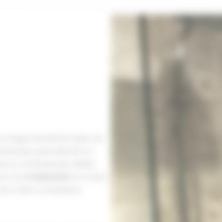
n large éventail de styles, de
céramique, pâte blanche ou
urel ou contemporain. Idéale
ent à la
condensation
et à l’eau.
avec frises ou bandeaux.