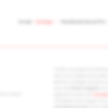
Accueil
Carrelage
Revêtement de sol P.V.C
Confiez vos projets de revête
faire et son exigence de qualité
Mimizan Carrelage intervient su
avec des
finitions soignées
. Pou
al sur mesure
également la pose de
carrelage
climatiques. Notre équipe vous c
techniques de pose
les plus ad