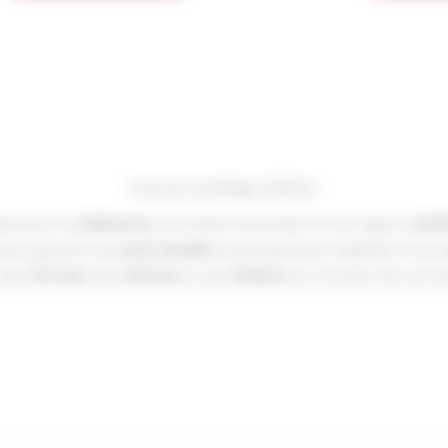
Pose de carrelage intérieur
isé pour sa
résistance
, sa facilité d’entretien et son aspect
esth
 pour garantir une
pose durable
et parfaitement adaptée à vos esp
 des
formats
, des
textures
et des
finitions
, en fonction de vos e