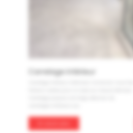
Carrelage intérieur
Carrelage intérieur à Mimizan Contactez-nous De
finitions variées pour un style sur mesure Mimizan
Carrelage propose une large sélection de
carrelages intérieurs aux
En savoir plus