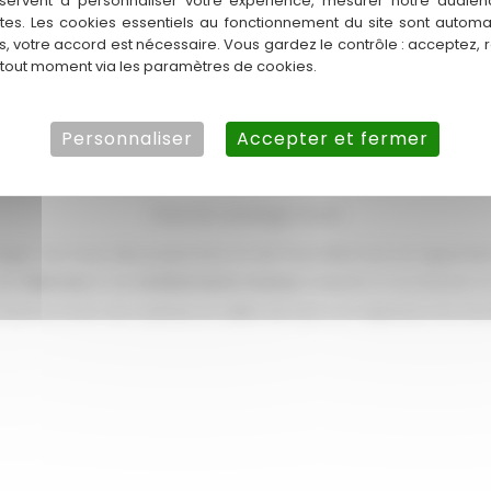
servent à personnaliser votre expérience, mesurer notre audien
ntes. Les cookies essentiels au fonctionnement du site sont autom
es, votre accord est nécessaire. Vous gardez le contrôle : acceptez, 
 tout moment via les paramètres de cookies.
Personnaliser
Accepter et fermer
Pose de carrelage mural
otéger vos murs des projections et de l’humidité tout en apporta
 de
faïences
et de
revêtements muraux
adaptés à vos besoins et
 transformons vos cuisines et salles de bains en espaces à la foi