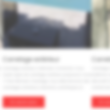
Carrelage extérieur
Carre
s
Carrelage extérieur à Mimizan Contactez-nous
Carrelage
Quels types de carrelage extérieur proposons-nous
Sublimez v
? Chez Mimizan Carrelage, nous sélectionnons des
décoratif 
carrelages extérieurs résistants, esthétiques et
revêteme
En savoir plus
En sa