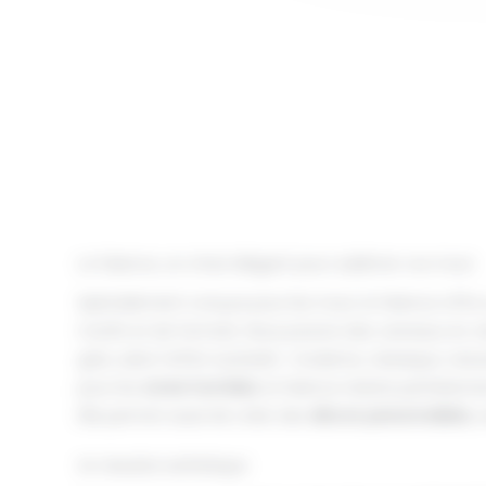
La faïence, un choix élégant pour sublimer vos murs
Spécialement conçue pour les murs, la faïence offre u
motifs et de formats. Nous posons des carreaux en 
grès, selon l’effet souhaité : moderne, classique, nat
pour les
zones humides
, la faïence résiste parfaitem
Elle permet aussi de créer des
décors personnalisés
, 
Un résultat esthétique