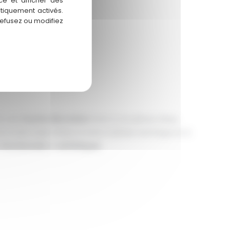
ce et afficher des
atiquement activés.
refusez ou modifiez
nt une
touche décorative
forte à vos pièces d’eau.
 à votre style. Grâce à notre maîtrise technique et à
s
fonctionnels
et
esthétiques
.